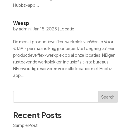
Hubbz-app...
Weesp
by
admin
|
Jan 15, 2025
|
Locatie
De meest productieve flex-werkplek vanWeesp Voor
€139,- per maand krijg jij onbeperkte toegang tot een
productieve flex-werkplek op al onze locaties. NEigen
rustgevende werkplekken inclusief zit-sta bureaus
NEenvoudig reserveren voor alle locaties met Hubbz-
app...
Search
Recent Posts
Sample Post