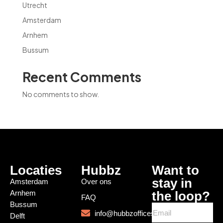
Utrecht
Amsterdam
Arnhem
Bussum
Recent Comments
No comments to show.
Locaties
Hubbz
Want to
stay in
Amsterdam
Over ons
Arnhem
the loop?
FAQ
Bussum
info@hubbzoffices.com
Delft