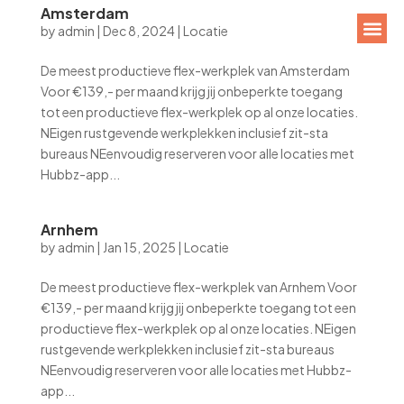
Amsterdam
by
admin
|
Dec 8, 2024
|
Locatie
De meest productieve flex-werkplek van Amsterdam
Voor €139,- per maand krijg jij onbeperkte toegang
tot een productieve flex-werkplek op al onze locaties.
NEigen rustgevende werkplekken inclusief zit-sta
bureaus NEenvoudig reserveren voor alle locaties met
Hubbz-app...
Arnhem
by
admin
|
Jan 15, 2025
|
Locatie
De meest productieve flex-werkplek van Arnhem Voor
€139,- per maand krijg jij onbeperkte toegang tot een
productieve flex-werkplek op al onze locaties. NEigen
rustgevende werkplekken inclusief zit-sta bureaus
NEenvoudig reserveren voor alle locaties met Hubbz-
app...