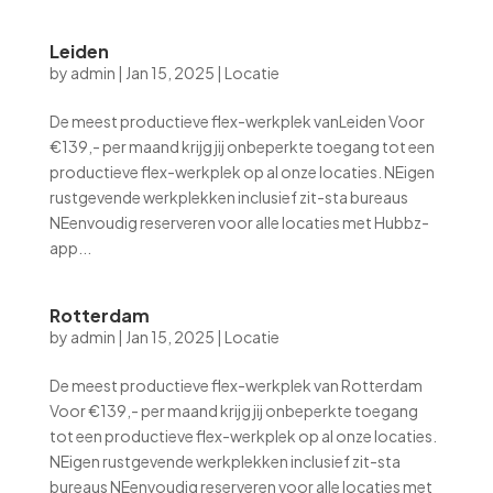
Leiden
by
admin
|
Jan 15, 2025
|
Locatie
De meest productieve flex-werkplek vanLeiden Voor
€139,- per maand krijg jij onbeperkte toegang tot een
productieve flex-werkplek op al onze locaties. NEigen
rustgevende werkplekken inclusief zit-sta bureaus
NEenvoudig reserveren voor alle locaties met Hubbz-
app...
Rotterdam
by
admin
|
Jan 15, 2025
|
Locatie
De meest productieve flex-werkplek van Rotterdam
Voor €139,- per maand krijg jij onbeperkte toegang
tot een productieve flex-werkplek op al onze locaties.
NEigen rustgevende werkplekken inclusief zit-sta
bureaus NEenvoudig reserveren voor alle locaties met