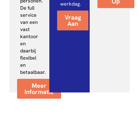
Op
personen.
werkdag.
De full
service
Vraag
van een
Aan
vast
kantoor
en
daarbij
flexibel
en
betaalbaar.
Meer
Informatie