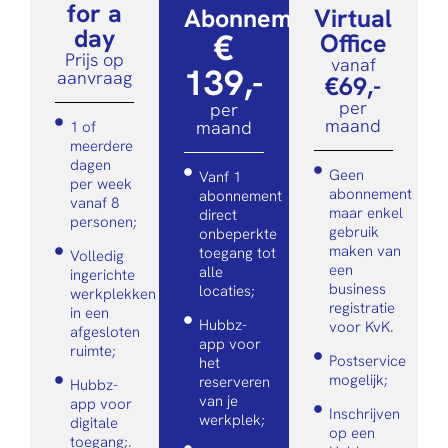
for a
Abonnement
Virtual
day
€
Office
Prijs op
vanaf
139,-
aanvraag
€69,-
per
per
maand
maand
1 of
meerdere
dagen
Geen
Vanf 1
per week
abonnement
abonnement
vanaf 8
maar enkel
direct
personen;
gebruik
onbeperkte
maken van
toegang tot
Volledig
een
alle
ingerichte
business
locaties;
werkplekken
registratie
in een
Hubbz-
voor KvK.
afgesloten
app voor
ruimte;
Postservice
het
mogelijk;
reserveren
Hubbz-
van je
app voor
Inschrijven
werkplek;
digitale
op een
toegang;.