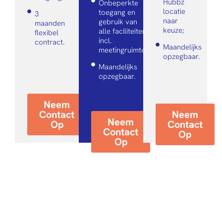
Hubbz
Onbeperkte
locatie
toegang en
3
naar
gebruik van
maanden
keuze;
alle faciliteiten
flexibel
incl.
contract.
Maandelijks
meetingruimtes;
opzegbaar.
Maandelijks
opzegbaar.
Neem
Contact
Neem
Neem
Op
Contact
Contact
Op
Op
Onze productieve services