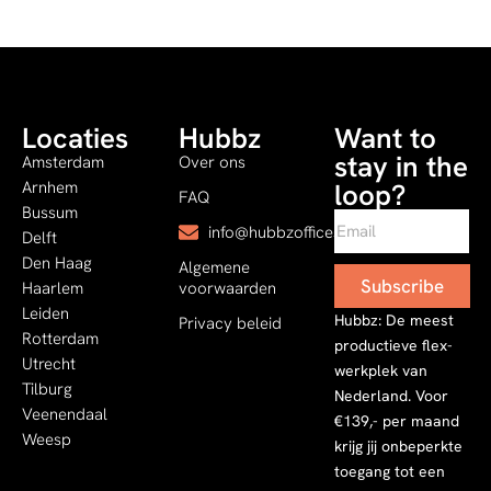
Locaties
Hubbz
Want to
stay in the
Amsterdam
Over ons
Arnhem
loop?
FAQ
Bussum
info@hubbzoffices.com
Delft
Den Haag
Algemene
Subscribe
Haarlem
voorwaarden
Leiden
Hubbz: De meest
Privacy beleid
Rotterdam
productieve flex-
Utrecht
werkplek van
Tilburg
Nederland. Voor
Veenendaal
€139,- per maand
Weesp
krijg jij onbeperkte
toegang tot een