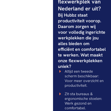
flexwerkplek van
Nederland er uit?
Bij Hubbz staat
productiviteit voorop.
Daarom zorgen wij
voor volledig ingerichte
werkplekken die jou
alles bieden om
efficiënt en comfortabel
te werken. Wat maakt
onze flexwerkplekken
uniek?
Altijd een tweede
scherm beschikbaar:
Voor meer overzicht en
productiviteit.
Zit-sta bureaus &
ergonomische stoelen:
Werk gezond en
comfortabel.