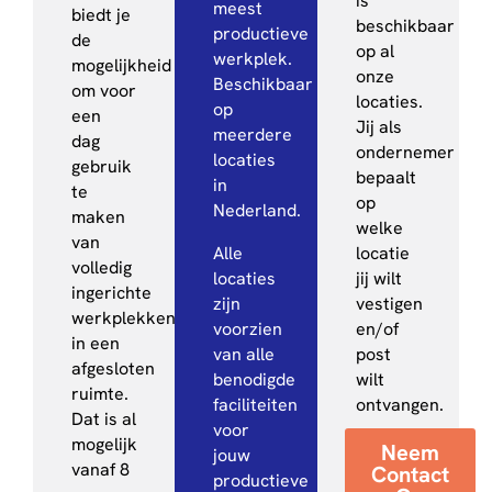
is
meest
biedt je
beschikbaar
productieve
de
op al
werkplek.
mogelijkheid
onze
Beschikbaar
om voor
locaties.
op
een
Jij als
meerdere
dag
ondernemer
locaties
gebruik
bepaalt
in
te
op
Nederland.
maken
welke
van
Alle
locatie
volledig
locaties
jij wilt
ingerichte
zijn
vestigen
werkplekken
voorzien
en/of
in een
van alle
post
afgesloten
benodigde
wilt
ruimte.
faciliteiten
ontvangen.
Dat is al
voor
mogelijk
Neem
jouw
vanaf 8
Contact
productieve