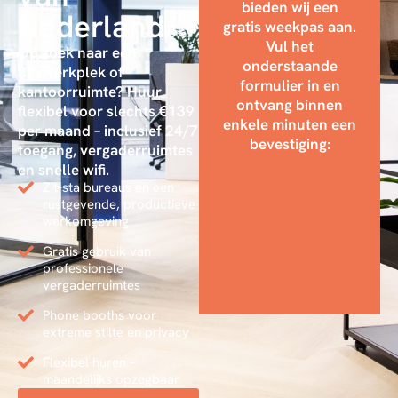
bieden wij een
Nederland
gratis weekpas aan.
Vul het
Op zoek naar een
onderstaande
flexwerkplek of
formulier in en
kantoorruimte? Huur
ontvang binnen
flexibel voor slechts €139
enkele minuten een
per maand – inclusief 24/7
bevestiging:
toegang, vergaderruimtes
en snelle wifi.
Zit-sta bureaus en een
rustgevende, productieve
werkomgeving
Gratis gebruik van
professionele
vergaderruimtes
Phone booths voor
extreme stilte en privacy
Flexibel huren –
maandelijks opzegbaar