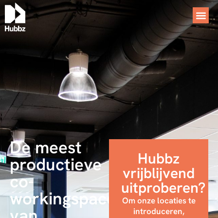
De meest
Hubbz
productieve
vrijblijvend
co-
uitproberen?
workingspace
Om onze locaties te
van
introduceren,