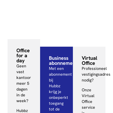
Office
for a
Business
Virtual
day
abonnement
Office
Geen
Met een
Professioneel
vast
abonnement
vestigingsadres
kantoor
bij
nodig?
meer 5
Hubbz
dagen
Onze
krijg je
in de
Virtual
onbeperkt
week?
Office
toegang
service
tot de
Hubbz