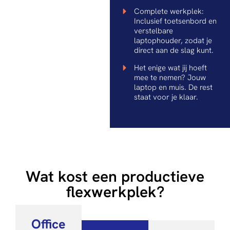
Complete werkplek:
Inclusief toetsenbord en
verstelbare
laptophouder, zodat je
direct aan de slag kunt.
Het enige wat jij hoeft
mee te nemen? Jouw
laptop en muis. De rest
staat voor je klaar.
Wat kost een productieve
flexwerkplek?
Office