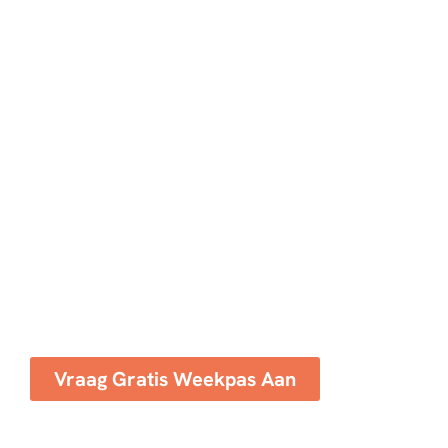
Klaar om de meest
productieve werkplek
van Nederland
vrijblijvend uit te
proberen?
Claim hier je gratis weekpas en kom snel een van
onze locaties in Nederland geheel vrijblijvend uit
proberen.
Vraag Gratis Weekpas Aan