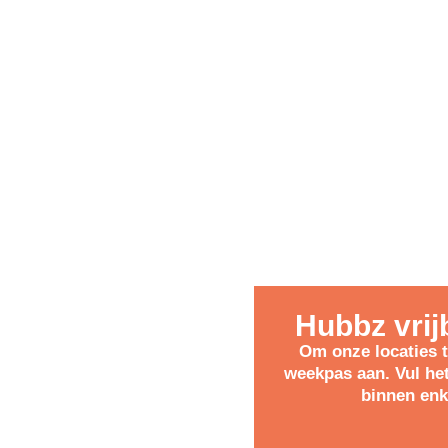
Prijzen
Locaties
Over Ons
085-0805377
ductieve
Hubbz vrij
 van
Om onze locaties t
weekpas aan. Vul he
binnen enk