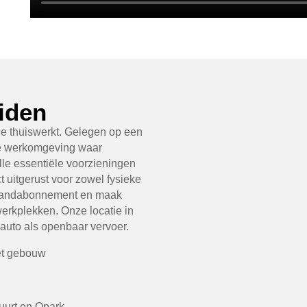
iden
e thuiswerkt. Gelegen op een
de werkomgeving waar
alle essentiële voorzieningen
t uitgerust voor zowel fysieke
 maandabonnement en maak
erkplekken. Onze locatie in
 auto als openbaar vervoer.
het gebouw
buurt en Qpark