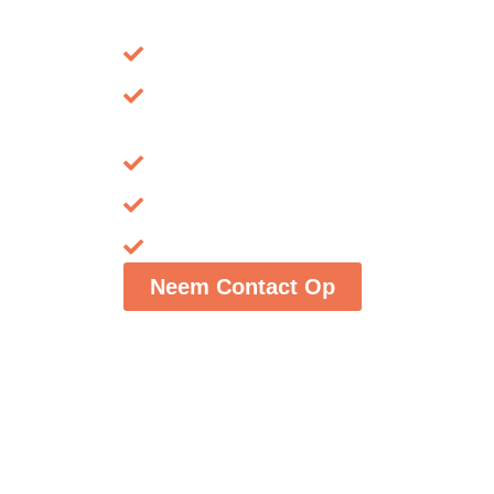
Voor €139,- per maand krijg jij onb
een productieve flex-werkplek op al
Flexwerkplek of vaste werkplek aan d
Zit-sta bureaus en een rustgevende, p
werkomgeving
Gratis gebruik van professionele verg
Phone booths voor extreme stilte en p
Flexibel huren – maandelijks opzegba
Neem Contact Op