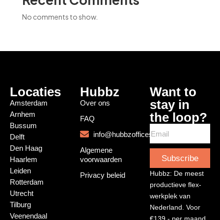
No comments to show.
Locaties
Hubbz
Want to
stay in
Amsterdam
Over ons
Arnhem
the loop?
FAQ
Bussum
info@hubbzoffices.com
Delft
Den Haag
Algemene
Subscribe
Haarlem
voorwaarden
Leiden
Hubbz: De meest
Privacy beleid
Rotterdam
productieve flex-
Utrecht
werkplek van
Tilburg
Nederland. Voor
Veenendaal
€139,- per maand