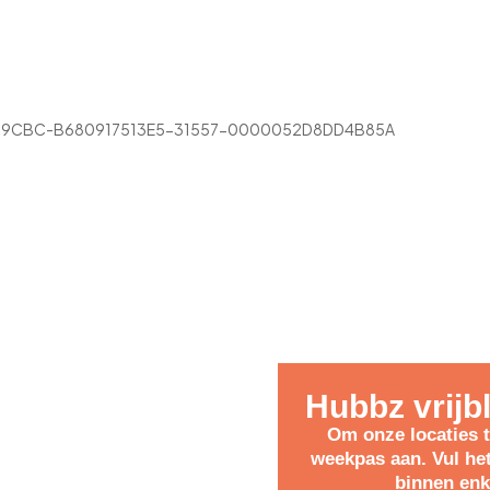
Prijzen
Locaties
Over Ons
085-0805377
Hubbz
Hubbz vrijb
s
Om onze locaties t
weekpas aan. Vul he
g de eerste maand
binnen enk