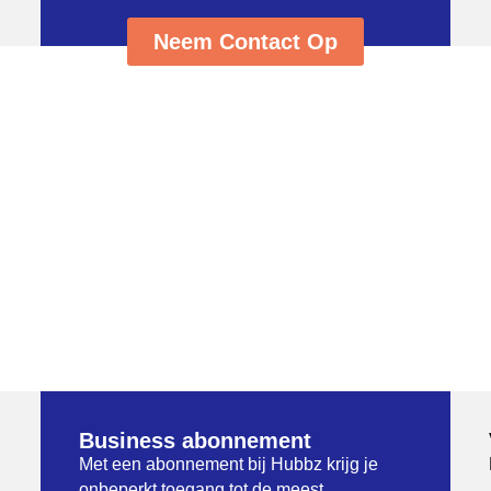
Neem Contact Op
Onze productieve services
Business abonnement
Met een abonnement bij Hubbz krijg je
onbeperkt toegang tot de meest