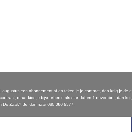
31 augustus een abonnement af en teken je je contract, dan krijg je de 
contract, maar kies je bijvoorbeeld als startdatum 1 november, dan kri
van De Zaak? Bel dan naar 085 080 5377.